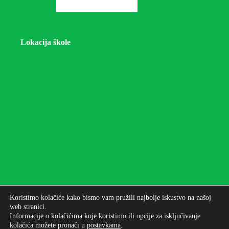
Lokacija škole
Koristimo kolačiće kako bismo vam pružili najbolje iskustvo na našoj
web stranici.
Informacije o kolačićima koje koristimo ili opcije za isključivanje
kolačića možete pronaći u
postavkama
.