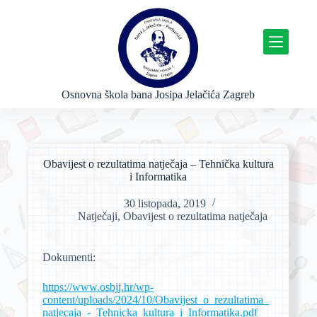
P
r
e
s
k
o
č
Osnovna škola bana Josipa Jelačića Zagreb
i
n
a
s
a
Obavijest o rezultatima natječaja – Tehnička kultura
d
i Informatika
r
ž
30 listopada, 2019
a
Natječaji
,
Obavijest o rezultatima natječaja
j
Dokumenti:
https://www.osbjj.hr/wp-
content/uploads/2024/10/Obavijest_o_rezultatima_
natjecaja_-_Tehnicka_kultura_i_Informatika.pdf