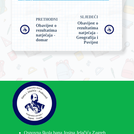
SLJEDEĆI
PRETHODNI
Obavijest o
Obavijest o
rezultatima
rezultatima
natječaja -
natječaja -
Geografija i
domar
Povijest
Osnovna škola bana Josipa Jelačića Zagreb