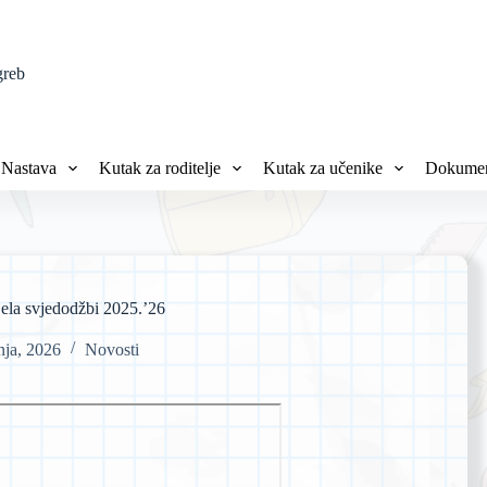
greb
Nastava
Kutak za roditelje
Kutak za učenike
Dokumen
jela svjedodžbi 2025.’26
nja, 2026
Novosti