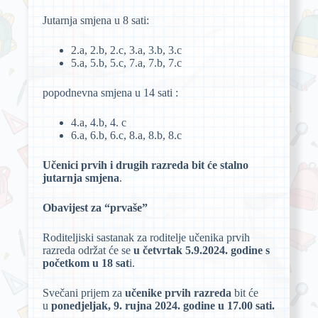
Jutarnja smjena u 8 sati:
2.a, 2.b, 2.c, 3.a, 3.b, 3.c
5.a, 5.b, 5.c, 7.a, 7.b, 7.c
popodnevna smjena u 14 sati :
4.a, 4.b, 4. c
6.a, 6.b, 6.c, 8.a, 8.b, 8.c
Učenici prvih i drugih razreda bit će stalno
jutarnja smjena
.
Obavijest za “prvaše”
Roditeljiski sastanak za roditelje učenika prvih
razreda održat će se
u četvrtak 5.9.2024. godine s
početkom u 18 sat
i.
Svečani prijem za
učenike
prvih razreda
bit će
u
ponedjeljak, 9. rujna 2024. godine
u 17.00 sati.