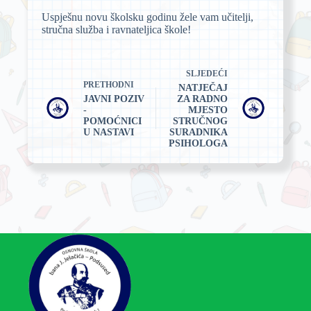
Uspješnu novu školsku godinu žele vam učitelji,
stručna služba i ravnateljica škole!
SLJEDEĆI
PRETHODNI
NATJEČAJ
JAVNI POZIV
ZA RADNO
-
MJESTO
POMOĆNICI
STRUČNOG
U NASTAVI
SURADNIKA
PSIHOLOGA