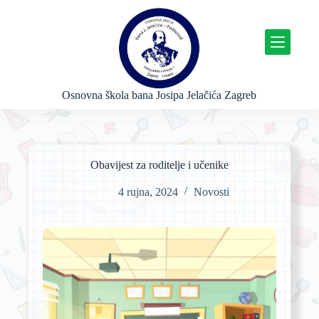
P
r
e
s
k
o
č
Osnovna škola bana Josipa Jelačića Zagreb
i
n
a
s
a
Obavijest za roditelje i učenike
d
r
4 rujna, 2024
Novosti
ž
a
j