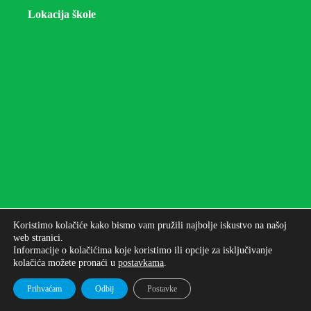
Lokacija škole
Koristimo kolačiće kako bismo vam pružili najbolje iskustvo na našoj
web stranici.
Informacije o kolačićima koje koristimo ili opcije za isključivanje
kolačića možete pronaći u
postavkama
.
Autorska prava © 2026 - Osnovna škola bana Josipa
Jelačića Zagreb
Prihvaćam
Odbij
Postavke
Izrada web stranica: UNICITAS