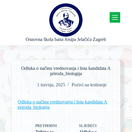
P
r
e
s
k
o
č
Osnovna škola bana Josipa Jelačića Zagreb
i
n
a
s
a
Odluka o načinu vrednovanja i lista kandidata A
d
priroda_biologija
r
ž
1 travnja, 2025
Pozivi na testiranje
a
j
Odluka o načinu vrednovanja i lista kandidata A
priroda_biologija
PRETHODNI
SLJEDEĆI
Tribina za
Odluka o