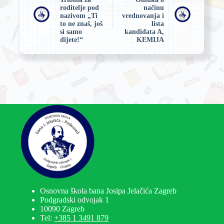
roditelje pod
načinu
nazivom „Ti
vrednovanja i
to ne znaš, još
lista
si samo
kandidata A,
dijete!“
KEMIJA
Osnovna škola bana Josipa Jelačića Zagreb
Podgradski odvojak 1
10090 Zagreb
Tel:
+385 1 3491 879