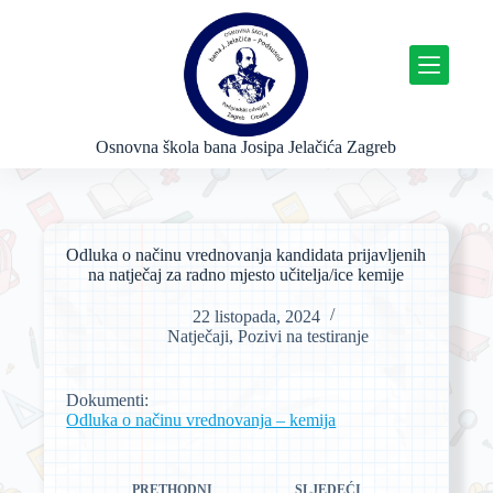
P
r
e
s
k
o
č
Osnovna škola bana Josipa Jelačića Zagreb
i
n
a
s
a
Odluka o načinu vrednovanja kandidata prijavljenih
d
na natječaj za radno mjesto učitelja/ice kemije
r
ž
22 listopada, 2024
a
Natječaji
,
Pozivi na testiranje
j
Dokumenti:
Odluka o načinu vrednovanja – kemija
PRETHODNI
SLJEDEĆI