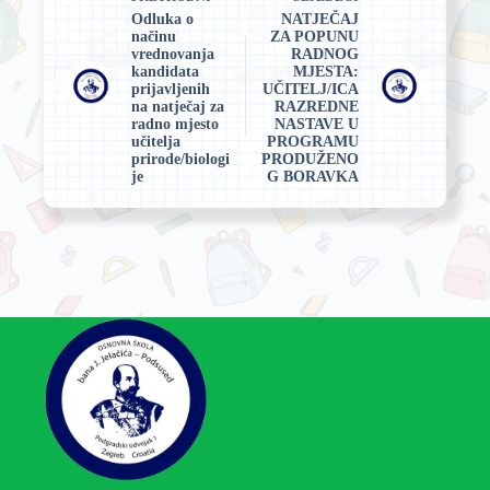
Odluka o
NATJEČAJ
načinu
ZA POPUNU
vrednovanja
RADNOG
kandidata
MJESTA:
prijavljenih
UČITELJ/ICA
na natječaj za
RAZREDNE
radno mjesto
NASTAVE U
učitelja
PROGRAMU
prirode/biologi
PRODUŽENO
je
G BORAVKA