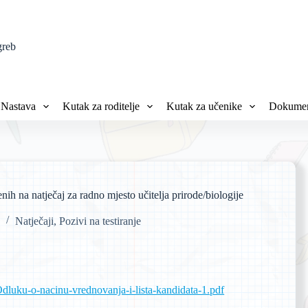
greb
Nastava
Kutak za roditelje
Kutak za učenike
Dokumen
ih na natječaj za radno mjesto učitelja prirode/biologije
Natječaji
,
Pozivi na testiranje
dluku-o-nacinu-vrednovanja-i-lista-kandidata-1.pdf