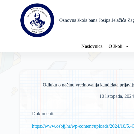
P
r
e
Osnovna škola bana Josipa Jelačića Za
s
k
o
č
i
Naslovnica
O školi
n
a
s
a
d
r
ž
Odluku o načinu vrednovanja kandidata prijavljen
a
j
10 listopada, 2024
Dokumenti:
https://www.osbjj.hr/wp-content/uploads/2024/10/5.-O