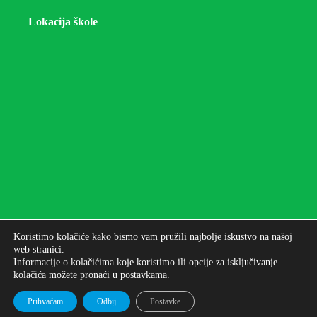
Lokacija škole
Koristimo kolačiće kako bismo vam pružili najbolje iskustvo na našoj
web stranici.
Informacije o kolačićima koje koristimo ili opcije za isključivanje
kolačića možete pronaći u
postavkama
.
Autorska prava © 2026 - Osnovna škola bana Josipa
Jelačića Zagreb
Prihvaćam
Odbij
Postavke