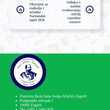
Odluka o
Obavijest za
načinu
roditelje i
vrednovanja
učenike -
učitelj
Nacionalni
razredne
ispiti 2026
nastave
Osnovna škola bana Josipa Jelačića Zagreb
Podgradski odvojak 1
10090 Zagreb
Tel:
+385 1 3491 879