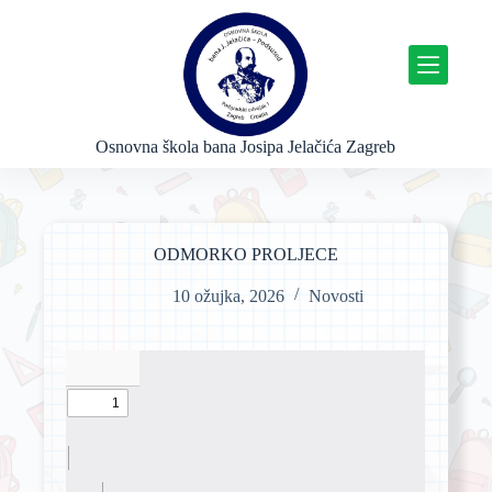
P
r
e
s
k
o
č
Osnovna škola bana Josipa Jelačića Zagreb
i
n
a
s
a
ODMORKO PROLJECE
d
r
10 ožujka, 2026
Novosti
ž
a
j