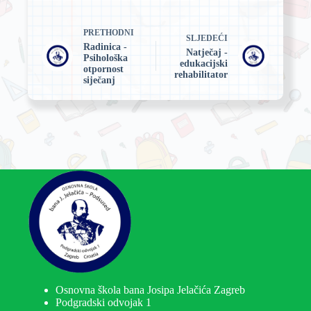
PRETHODNI
SLJEDEĆI
Radinica -
Natječaj -
Psihološka
edukacijski
otpornost
rehabilitator
siječanj
Osnovna škola bana Josipa Jelačića Zagreb
Podgradski odvojak 1