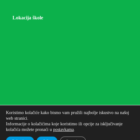
Lokacija škole
Koristimo kolačiće kako bismo vam pružili najbolje iskustvo na našoj
web stranici.
Informacije o kolačićima koje koristimo ili opcije za isključivanje
kolačića možete pronaći u
postavkama
.
Autorska prava © 2026 - Osnovna škola bana Josipa
Jelačića Zagreb