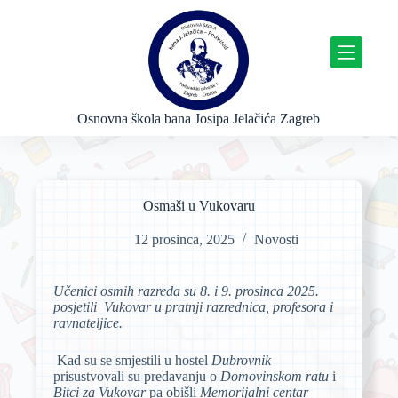
P
r
e
s
k
o
č
Osnovna škola bana Josipa Jelačića Zagreb
i
n
a
s
a
Osmaši u Vukovaru
d
r
12 prosinca, 2025
Novosti
ž
a
j
Učenici osmih razreda su 8. i 9. prosinca 2025.
posjetili Vukovar u pratnji razrednica, profesora i
ravnateljice.
Kad su se smjestili u hostel
Dubrovnik
prisustvovali su predavanju o
Domovinskom ratu
i
Bitci za
Vukovar
pa obišli
Memorijalni centar