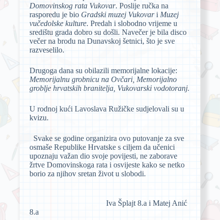
Domovinskog rata Vukovar
. Poslije ručka na
rasporedu je bio
Gradski muzej Vukovar
i
Muzej
vučedolske kulture
. Predah i slobodno vrijeme u
središtu grada dobro su došli. Navečer je bila disco
večer na brodu na Dunavskoj šetnici, što je sve
razveselilo.
Drugoga dana su obilazili memorijalne lokacije:
Memorijalnu grobnicu na Ovčari, Memorijalno
groblje hrvatskih branitelja, Vukovarski vodotoranj.
U rodnoj kući Lavoslava Ružičke sudjelovali su u
kvizu.
Svake se godine organizira ovo putovanje za sve
osmaše Republike Hrvatske s ciljem da učenici
upoznaju važan dio svoje povijesti, ne zaborave
žrtve Domovinskoga rata i osvijeste kako se netko
borio za njihov sretan život u slobodi.
Iva Šplajt 8.a i Matej Anić
8.a