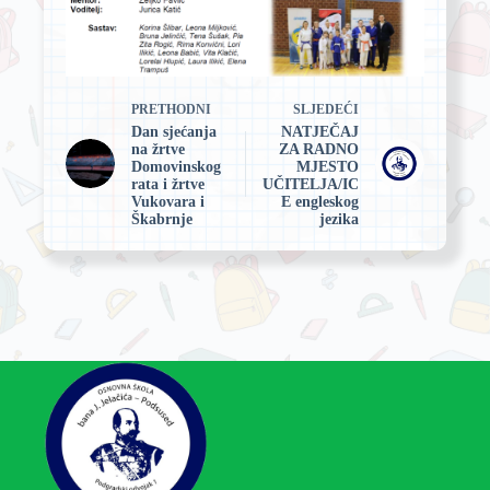
PRETHODNI
SLJEDEĆI
Dan sjećanja
NATJEČAJ
na žrtve
ZA RADNO
Domovinskog
MJESTO
rata i žrtve
UČITELJA/IC
Vukovara i
E engleskog
Škabrnje
jezika