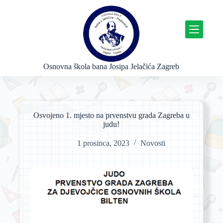
P
r
e
s
k
o
č
Osnovna škola bana Josipa Jelačića Zagreb
i
n
a
s
a
Osvojeno 1. mjesto na prvenstvu grada Zagreba u
d
judu!
r
ž
1 prosinca, 2023
Novosti
a
j