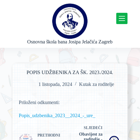
P
r
e
s
k
o
č
Osnovna škola bana Josipa Jelačića Zagreb
i
n
a
s
a
POPIS UDŽBENIKA ZA ŠK. 2023./2024.
d
r
1 listopada, 2024
Kutak za roditelje
ž
a
j
Priloženi odkumenti:
Popis_udzbenika_2023__2024_-_ure_
SLJEDEĆI
Obavijest za
PRETHODNI
roditelje -