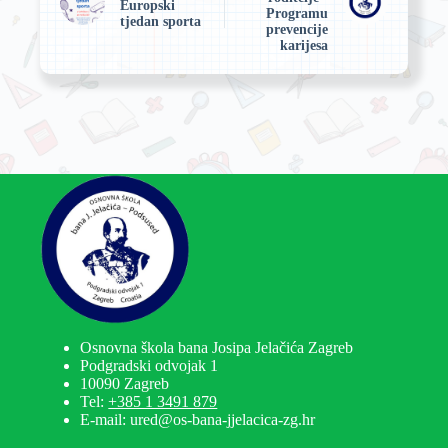
Europski
Programu
tjedan sporta
prevencije
karijesa
Osnovna škola bana Josipa Jelačića Zagreb
Podgradski odvojak 1
10090 Zagreb
Tel:
+385 1 3491 879
E-mail: ured@os-bana-jjelacica-zg.hr