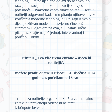
tehnologiju te posljedično dolazi do nedovoljno
razvijenih socijalnih i komunikacijskih vještina i
poteškoća u svakodnevnom funkcioniranju. Jesu li
roditelji odgovorni kada su u pitanju njihove navike
korištenja moderne tehnologije? Pružaju li svojoj
djeci pozitivan model ili nesvjesno čine baš
suprotno? Odgovore na ova, ali i ostala slična
pitanja saznajte na još jednoj, interesantnoj i
poučnoj Tribini.
Tribinu „Tko više treba ekrane – djeca ili
roditelji?,
možete pratiti
online
u srijedu, 31. siječnja 2024.
godine, s početkom u 18 sati
Tribinu za roditelje organizira Služba za mentalno
zdravlje i prevenciju ovisnosti na temu
(zlo)upotrebe ekrana.