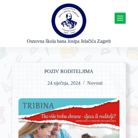
P
r
e
s
k
o
č
Osnovna škola bana Josipa Jelačića Zagreb
i
n
a
s
a
POZIV RODITELJIMA
d
r
24 siječnja, 2024
Novosti
ž
a
j