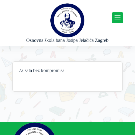
P
r
e
s
k
o
č
Osnovna škola bana Josipa Jelačića Zagreb
i
n
a
s
a
72 sata bez kompromisa
d
r
ž
a
j