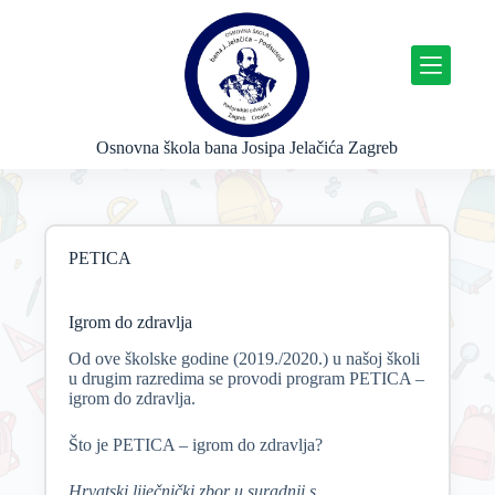
P
r
e
s
k
o
č
Osnovna škola bana Josipa Jelačića Zagreb
i
n
a
s
a
PETICA
d
r
ž
a
Igrom do zdravlja
j
Od ove školske godine (2019./2020.) u našoj školi
u drugim razredima se provodi program PETICA –
igrom do zdravlja.
Što je PETICA – igrom do zdravlja?
Hrvatski liječnički zbor u suradnji s