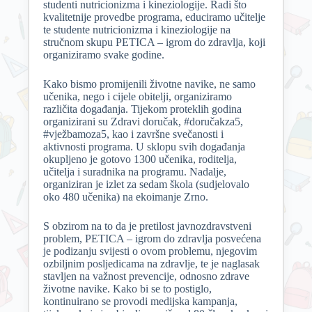
studenti nutricionizma i kineziologije. Radi što
kvalitetnije provedbe programa, educiramo učitelje
te studente nutricionizma i kineziologije na
stručnom skupu PETICA – igrom do zdravlja, koji
organiziramo svake godine.
Kako bismo promijenili životne navike, ne samo
učenika, nego i cijele obitelji, organiziramo
različita događanja. Tijekom proteklih godina
organizirani su Zdravi doručak, #doručakza5,
#vježbamoza5, kao i završne svečanosti i
aktivnosti programa. U sklopu svih događanja
okupljeno je gotovo 1300 učenika, roditelja,
učitelja i suradnika na programu. Nadalje,
organiziran je izlet za sedam škola (sudjelovalo
oko 480 učenika) na ekoimanje Zrno.
S obzirom na to da je pretilost javnozdravstveni
problem, PETICA – igrom do zdravlja posvećena
je podizanju svijesti o ovom problemu, njegovim
ozbiljnim posljedicama na zdravlje, te je naglasak
stavljen na važnost prevencije, odnosno zdrave
životne navike. Kako bi se to postiglo,
kontinuirano se provodi medijska kampanja,