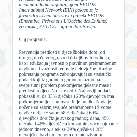
međunarodnom organizacijom EPODE
International Network (EIN) pokrenuo je
javnozdravstveni obrazovni projekt EPODE
(Ensemble, Prévenons L’Obésité des Enfants)
Hrvatska, PETICA – igrom do zdravlja.
Cilj programa:
Prevencija pretilosti u djece školske dobi (od
drugog do četvrtog razreda) i njihovih roditelja,
kao i edukacija javnosti o pravilnim prehrambenim
navikama i važnosti redovite tjelovježbe. Razlog
pokretanja programa zabrinjavajući su statistički
podaci koji iz godine u godinu ukazuju na
sveprisutni problem prekomjerne tjelesne mase i
pretilosti u djece školske dobi. Najnoviji podaci
pokazali su da 33% dječaka i 20% djevojčica ima
prekomjernu tjelesnu masu ili je pretilo. Nadalje,
uočene su zabrinjavajuće prehrambene i životne
navike u djece: samo 58% dječaka i 60%
djevojčica doručkuje svakog radnog dana, 45%
dječaka i 46% djevojčica konzumira voće najmanje
jednom dnevno, a tek se 39% dječaka i 26%
djevojčica bavi umjerenom do intenzivnom