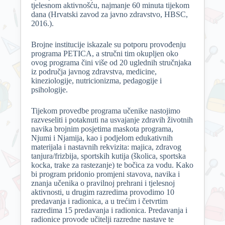
tjelesnom aktivnošću, najmanje 60 minuta tijekom
dana (Hrvatski zavod za javno zdravstvo, HBSC,
2016.).
Brojne institucije iskazale su potporu provođenju
programa PETICA, a stručni tim okupljen oko
ovog programa čini više od 20 uglednih stručnjaka
iz područja javnog zdravstva, medicine,
kineziologije, nutricionizma, pedagogije i
psihologije.
Tijekom provedbe programa učenike nastojimo
razveseliti i potaknuti na usvajanje zdravih životnih
navika brojnim posjetima maskota programa,
Njumi i Njamija, kao i podjelom edukativnih
materijala i nastavnih rekvizita: majica, zdravog
tanjura/frizbija, sportskih kutija (školica, sportska
kocka, trake za rastezanje) te bočica za vodu. Kako
bi program pridonio promjeni stavova, navika i
znanja učenika o pravilnoj prehrani i tjelesnoj
aktivnosti, u drugim razredima provodimo 10
predavanja i radionica, a u trećim i četvrtim
razredima 15 predavanja i radionica. Predavanja i
radionice provode učitelji razredne nastave te