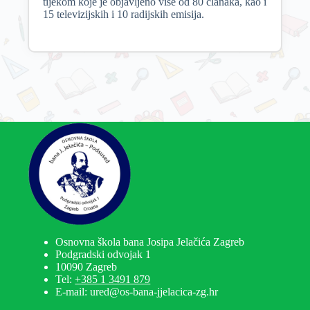
tijekom koje je objavljeno više od 80 članaka, kao i
15 televizijskih i 10 radijskih emisija.
Osnovna škola bana Josipa Jelačića Zagreb
Podgradski odvojak 1
10090 Zagreb
Tel:
+385 1 3491 879
E-mail: ured@os-bana-jjelacica-zg.hr