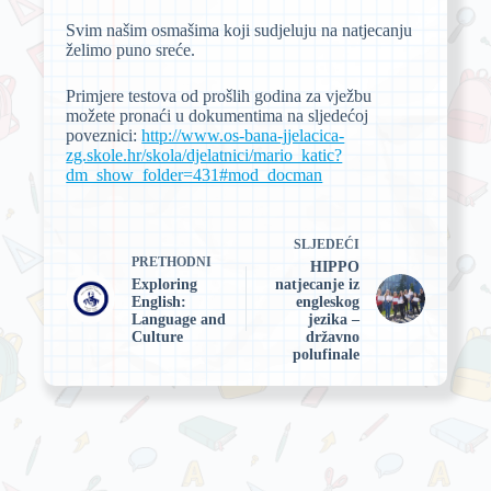
Svim našim osmašima koji sudjeluju na natjecanju
želimo puno sreće.
Primjere testova od prošlih godina za vježbu
možete pronaći u dokumentima na sljedećoj
poveznici:
http://www.os-bana-jjelacica-
zg.skole.hr/skola/djelatnici/mario_katic?
dm_show_folder=431#mod_docman
SLJEDEĆI
PRETHODNI
HIPPO
Exploring
natjecanje iz
English:
engleskog
Language and
jezika –
Culture
državno
polufinale