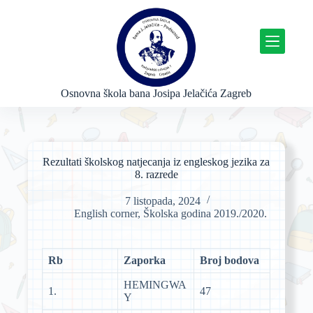
P
r
e
s
k
o
č
Osnovna škola bana Josipa Jelačića Zagreb
i
n
a
s
a
Rezultati školskog natjecanja iz engleskog jezika za
d
8. razrede
r
ž
7 listopada, 2024
a
English corner
,
Školska godina 2019./2020.
j
Rb
Zaporka
Broj bodova
HEMINGWA
1.
47
Y