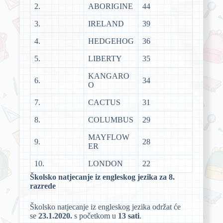
2.
ABORIGINE
44
3.
IRELAND
39
4.
HEDGEHOG
36
5.
LIBERTY
35
KANGARO
6.
34
O
7.
CACTUS
31
8.
COLUMBUS
29
MAYFLOW
9.
28
ER
10.
LONDON
22
Školsko natjecanje iz engleskog jezika za 8.
razrede
Školsko natjecanje iz engleskog jezika održat će
se
23.1.2020.
s početkom u
13 sati
.