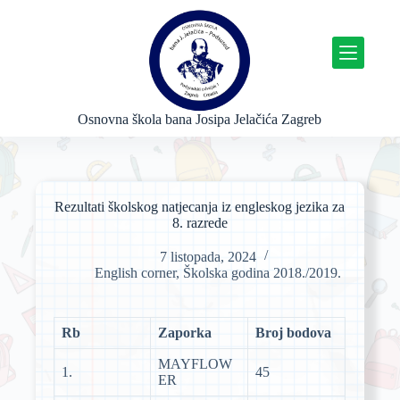
P
r
e
s
k
o
č
Osnovna škola bana Josipa Jelačića Zagreb
i
n
a
s
a
Rezultati školskog natjecanja iz engleskog jezika za
d
8. razrede
r
ž
7 listopada, 2024
a
English corner
,
Školska godina 2018./2019.
j
Rb
Zaporka
Broj bodova
MAYFLOW
1.
45
ER