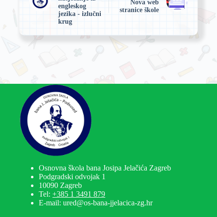
Nova web
engleskog
stranice škole
jezika - izlučni
krug
Osnovna škola bana Josipa Jelačića Zagreb
Podgradski odvojak 1
10090 Zagreb
Tel:
+385 1 3491 879
E-mail: ured@os-bana-jjelacica-zg.hr