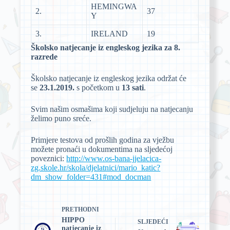
HEMINGWA
2.
37
Y
3.
IRELAND
19
Školsko natjecanje iz engleskog jezika za 8.
razrede
Školsko natjecanje iz engleskog jezika održat će
se
23.1.2019.
s početkom u
13 sati
.
Svim našim osmašima koji sudjeluju na natjecanju
želimo puno sreće.
Primjere testova od prošlih godina za vježbu
možete pronaći u dokumentima na sljedećoj
poveznici:
http://www.os-bana-jjelacica-
zg.skole.hr/skola/djelatnici/mario_katic?
dm_show_folder=431#mod_docman
PRETHODNI
HIPPO
SLJEDEĆI
natjecanje iz