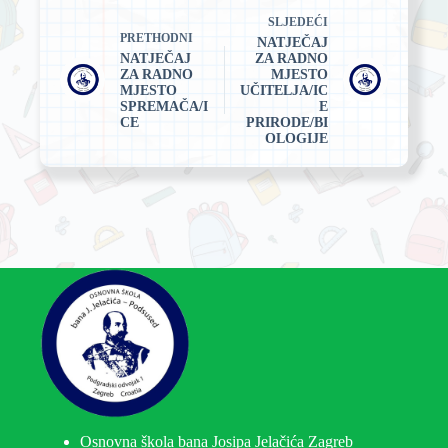
SLJEDEĆI
PRETHODNI
NATJEČAJ
NATJEČAJ
ZA RADNO
ZA RADNO
MJESTO
MJESTO
UČITELJA/IC
SPREMAČA/I
E
CE
PRIRODE/BI
OLOGIJE
Osnovna škola bana Josipa Jelačića Zagreb