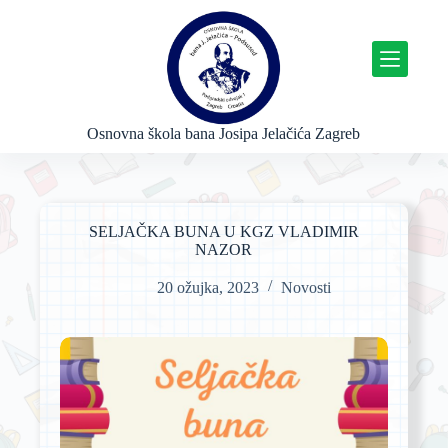
P
r
e
s
k
o
č
Osnovna škola bana Josipa Jelačića Zagreb
i
n
a
s
a
SELJAČKA BUNA U KGZ VLADIMIR
d
NAZOR
r
ž
20 ožujka, 2023
Novosti
a
j