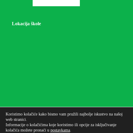
Lokacija škole
Koristimo kolačiće kako bismo vam pružili najbolje iskustvo na našoj
web stranici.
Informacije o kolačićima koje koristimo ili opcije za isključivanje
kolačića možete pronaći u
postavkama
.