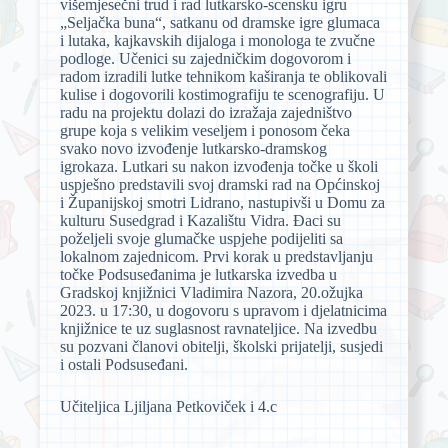
višemjesečni trud i rad lutkarsko-scensku igru
„Seljačka buna“, satkanu od dramske igre glumaca
i lutaka, kajkavskih dijaloga i monologa te zvučne
podloge. Učenici su zajedničkim dogovorom i
radom izradili lutke tehnikom kaširanja te oblikovali
kulise i dogovorili kostimografiju te scenografiju. U
radu na projektu dolazi do izražaja zajedništvo
grupe koja s velikim veseljem i ponosom čeka
svako novo izvođenje lutkarsko-dramskog
igrokaza. Lutkari su nakon izvođenja točke u školi
uspješno predstavili svoj dramski rad na Općinskoj
i Županijskoj smotri Lidrano, nastupivši u Domu za
kulturu Susedgrad i Kazalištu Vidra. Đaci su
poželjeli svoje glumačke uspjehe podijeliti sa
lokalnom zajednicom. Prvi korak u predstavljanju
točke Podsuseđanima je lutkarska izvedba u
Gradskoj knjižnici Vladimira Nazora, 20.ožujka
2023. u 17:30, u dogovoru s upravom i djelatnicima
knjižnice te uz suglasnost ravnateljice. Na izvedbu
su pozvani članovi obitelji, školski prijatelji, susjedi
i ostali Podsuseđani.
Učiteljica Ljiljana Petkoviček i 4.c