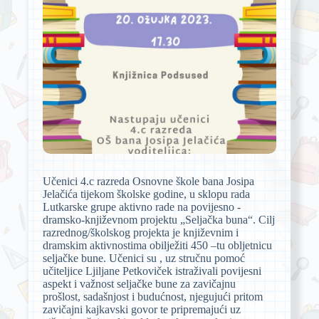
Učenici 4.c razreda Osnovne škole bana Josipa
Jelačića tijekom školske godine, u sklopu rada
Lutkarske grupe aktivno rade na povijesno -
dramsko-književnom projektu „Seljačka buna“. Cilj
razrednog/školskog projekta je književnim i
dramskim aktivnostima obilježiti 450 –tu obljetnicu
seljačke bune. Učenici su , uz stručnu pomoć
učiteljice Ljiljane Petkoviček istraživali povijesni
aspekt i važnost seljačke bune za zavičajnu
prošlost, sadašnjost i budućnost, njegujući pritom
zavičajni kajkavski govor te pripremajući uz