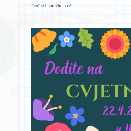
Dođite i podržite nas!