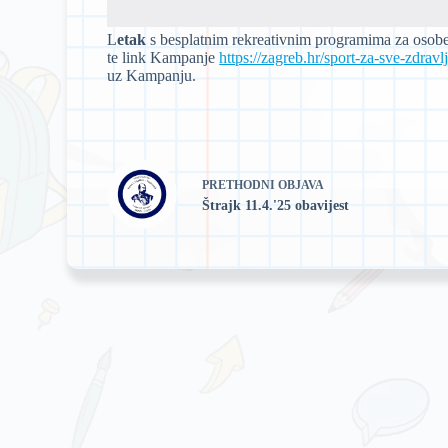
L
etak
s besplatnim rekreativnim programima za osobe 
te link Kampanje
https://zagreb.hr/sport-za-sve-zdrav
uz Kampanju.
PRETHODNI
OBJAVA
Štrajk 11.4.'25 obavijest