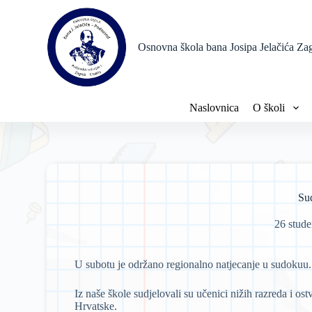
P
r
e
Osnovna škola bana Josipa Jelačića Za
s
k
o
č
i
Naslovnica
O školi
n
a
s
a
d
r
ž
Su
a
j
26 stud
U subotu je održano regionalno natjecanje u sudokuu.
Iz naše škole sudjelovali su učenici nižih razreda i ostv
Hrvatske.