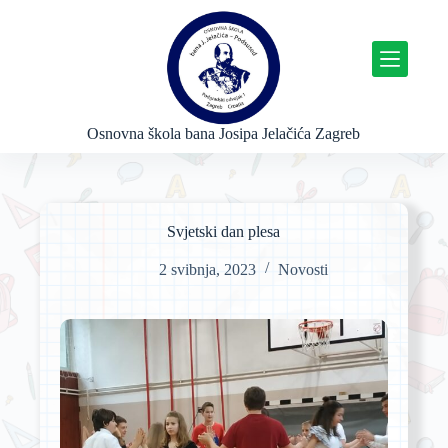
P
r
e
s
k
o
č
Osnovna škola bana Josipa Jelačića Zagreb
i
n
a
s
a
Svjetski dan plesa
d
r
2 svibnja, 2023
Novosti
ž
a
j