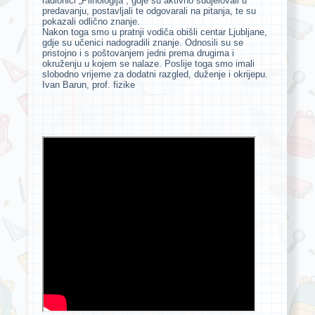
radionici „Plinologija“, gdje su aktivno sudjelovali u
predavanju, postavljali te odgovarali na pitanja, te su
pokazali odlično znanje.
Nakon toga smo u pratnji vodiča obišli centar Ljubljane,
gdje su učenici nadogradili znanje. Odnosili su se
pristojno i s poštovanjem jedni prema drugima i
okruženju u kojem se nalaze. Poslije toga smo imali
slobodno vrijeme za dodatni razgled, duženje i okrijepu.
Ivan Barun, prof. fizike