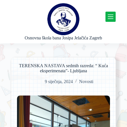
P
r
e
s
k
o
č
Osnovna škola bana Josipa Jelačića Zagreb
i
n
a
s
a
TERENSKA NASTAVA sedmih razreda: “ Kuća
d
eksperimenata”- Ljubljana
r
ž
9 siječnja, 2024
Novosti
a
j