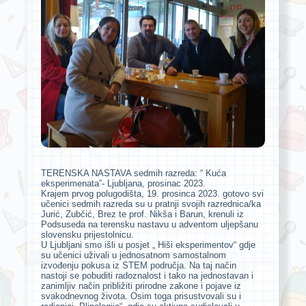
TERENSKA NASTAVA sedmih razreda: “ Kuća
eksperimenata”- Ljubljana, prosinac 2023.
Krajem prvog polugodišta, 19. prosinca 2023. gotovo svi
učenici sedmih razreda su u pratnji svojih razrednica/ka
Jurić, Zubčić, Brez te prof. Nikša i Barun, krenuli iz
Podsuseda na terensku nastavu u adventom uljepšanu
slovensku prijestolnicu.
U Ljubljani smo išli u posjet „ Hiši eksperimentov“ gdje
su učenici uživali u jednosatnom samostalnom
izvođenju pokusa iz STEM područja. Na taj način
nastoji se pobuditi radoznalost i tako na jednostavan i
zanimljiv način približiti prirodne zakone i pojave iz
svakodnevnog života. Osim toga prisustvovali su i