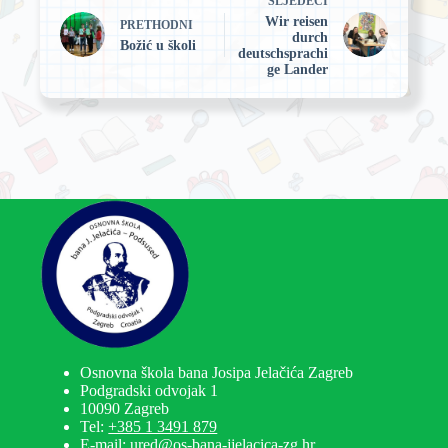
SLJEDEĆI
Wir reisen
PRETHODNI
durch
Božić u školi
deutschsprachi
ge Lander
Osnovna škola bana Josipa Jelačića Zagreb
Podgradski odvojak 1
10090 Zagreb
Tel:
+385 1 3491 879
E-mail: ured@os-bana-jjelacica-zg.hr