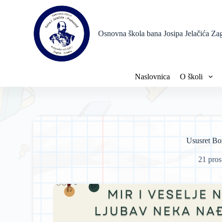
P
r
e
Osnovna škola bana Josipa Jelačića Za
s
k
o
č
i
Naslovnica
O školi
n
a
s
a
d
r
ž
Ususret Bo
a
j
21 pros