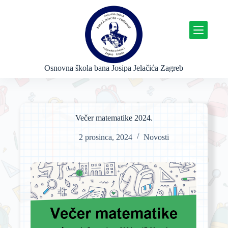
P
r
e
s
k
o
č
Osnovna škola bana Josipa Jelačića Zagreb
i
n
a
s
a
Večer matematike 2024.
d
r
2 prosinca, 2024
Novosti
ž
a
j