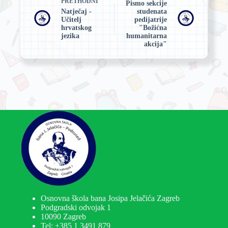
PRETHODNI
Pismo sekcije
Natječaj -
studenata
Učitelj
pedijatrije
hrvatskog
"Božićna
jezika
humanitarna
akcija"
Osnovna škola bana Josipa Jelačića Zagreb
Podgradski odvojak 1
10090 Zagreb
Tel:
+385 1 3491 879