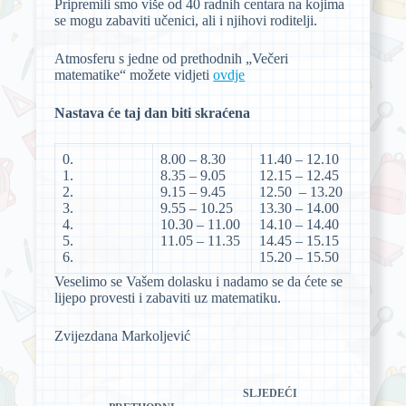
Pripremili smo više od 40 radnih centara na kojima
se mogu zabaviti učenici, ali i njihovi roditelji.
Atmosferu s jedne od prethodnih „Večeri
matematike“ možete vidjeti
ovdje
Nastava će taj dan biti skraćena
0.
8.00 – 8.30
11.40 – 12.10
1.
8.35 – 9.05
12.15 – 12.45
2.
9.15 – 9.45
12.50 – 13.20
3.
9.55 – 10.25
13.30 – 14.00
4.
10.30 – 11.00
14.10 – 14.40
5.
11.05 – 11.35
14.45 – 15.15
6.
15.20 – 15.50
Veselimo se Vašem dolasku i nadamo se da ćete se
lijepo provesti i zabaviti uz matematiku.
Zvijezdana Markoljević
SLJEDEĆI