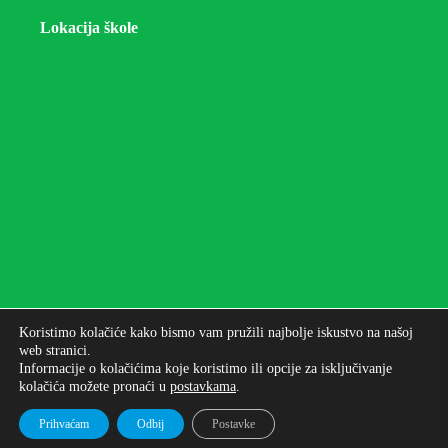
Lokacija škole
Koristimo kolačiće kako bismo vam pružili najbolje iskustvo na našoj
web stranici.
Informacije o kolačićima koje koristimo ili opcije za isključivanje
kolačića možete pronaći u
postavkama
.
Autorska prava © 2026 - Osnovna škola bana Josipa
Jelačića Zagreb
Prihvaćam
Odbij
Postavke
Izrada web stranica: UNICITAS