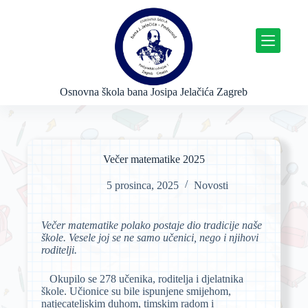
P
r
e
s
k
o
č
Osnovna škola bana Josipa Jelačića Zagreb
i
n
a
s
a
Večer matematike 2025
d
r
5 prosinca, 2025
Novosti
ž
a
j
Večer matematike polako postaje dio tradicije naše
škole. Vesele joj se ne samo učenici, nego i njihovi
roditelji.
Okupilo se 278 učenika, roditelja i djelatnika
škole. Učionice su bile ispunjene smijehom,
natjecateljskim duhom, timskim radom i