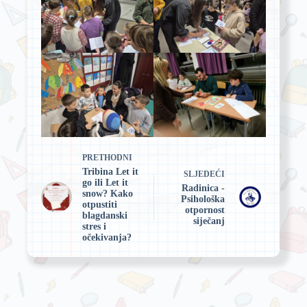
PRETHODNI
Tribina Let it
SLJEDEĆI
go ili Let it
Radinica -
snow? Kako
Psihološka
otpustiti
otpornost
blagdanski
siječanj
stres i
očekivanja?