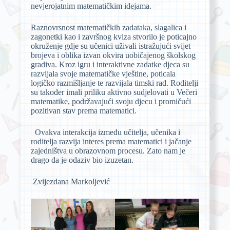
nevjerojatnim matematičkim idejama.
Raznovrsnost matematičkih zadataka, slagalica i
zagonetki kao i završnog kviza stvorilo je poticajno
okruženje gdje su učenici uživali istražujući svijet
brojeva i oblika izvan okvira uobičajenog školskog
gradiva. Kroz igru i interaktivne zadatke djeca su
razvijala svoje matematičke vještine, poticala
logičko razmišljanje te razvijala timski rad. Roditelji
su također imali priliku aktivno sudjelovati u Večeri
matematike, podržavajući svoju djecu i promičući
pozitivan stav prema matematici.
Ovakva interakcija između učitelja, učenika i
roditelja razvija interes prema matematici i jačanje
zajedništva u obrazovnom procesu. Zato nam je
drago da je odaziv bio izuzetan.
Zvijezdana Markoljević