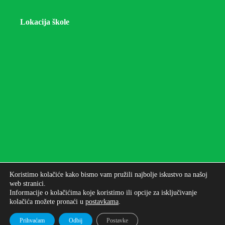
Lokacija škole
Koristimo kolačiće kako bismo vam pružili najbolje iskustvo na našoj
web stranici.
Informacije o kolačićima koje koristimo ili opcije za isključivanje
kolačića možete pronaći u
postavkama
.
Autorska prava © 2026 - Osnovna škola bana Josipa
Jelačića Zagreb
Prihvaćam
Odbij
Postavke