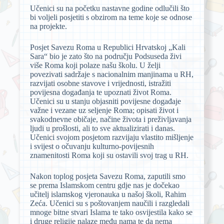
Učenici su na početku nastavne godine odlučili što
bi voljeli posjetiti s obzirom na teme koje se odnose
na projekte.
Posjet Savezu Roma u Republici Hrvatskoj „Kali
Sara“ bio je zato što na području Podsuseda živi
više Roma koji polaze našu školu. U želji
povezivati sadržaje s nacionalnim manjinama u RH,
razvijati osobne stavove i vrijednosti, istražiti
povijesna događanja te upoznati život Roma.
Učenici su u stanju objasniti povijesne događaje
važne i vezane uz seljenje Roma; opisati život i
svakodnevne običaje, načine života i preživljavanja
ljudi u prošlosti, ali to sve aktualizirati i danas.
Učenici svojom posjetom razvijaju vlastito mišljenje
i svijest o očuvanju kulturno-povijesnih
znamenitosti Roma koji su ostavili svoj trag u RH.
Nakon toplog posjeta Savezu Roma, zaputili smo
se prema Islamskom centru gdje nas je dočekao
učitelj islamskog vjeronauka u našoj školi, Rahim
Zeća. Učenici su s poštovanjem naučili i razgledali
mnoge bitne stvari Islama te tako osvijestila kako se
i druge religije nalaze među nama te da nema