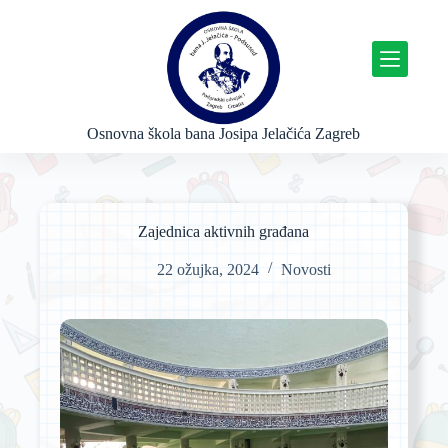
P
r
e
s
k
o
č
Osnovna škola bana Josipa Jelačića Zagreb
i
n
a
s
a
Zajednica aktivnih građana
d
r
22 ožujka, 2024
Novosti
ž
a
j