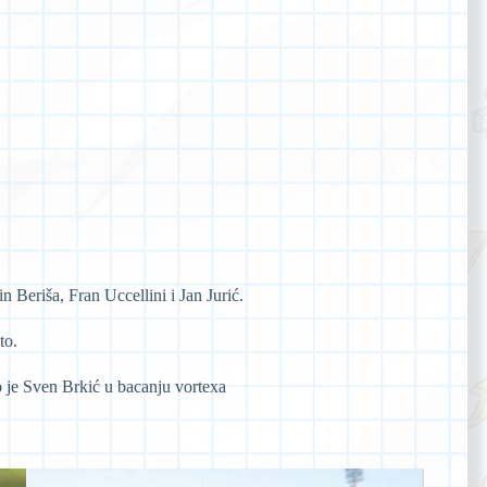
š
 Beriša, Fran Uccellini i Jan Jurić.
to.
o je Sven Brkić u bacanju vortexa