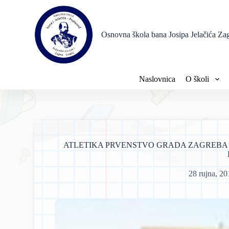
P
r
e
Osnovna škola bana Josipa Jelačića Za
s
k
o
č
i
Naslovnica
O školi
n
a
s
a
d
r
ž
ATLETIKA PRVENSTVO GRADA ZAGREBA Z
a
j
28 rujna, 2