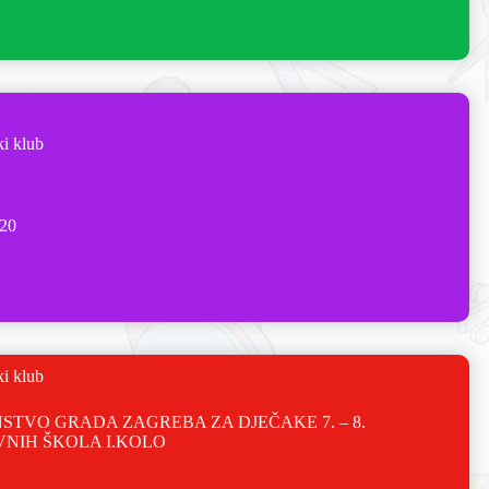
ki klub
020
ki klub
STVO GRADA ZAGREBA ZA DJEČAKE 7. – 8.
NIH ŠKOLA I.KOLO
7