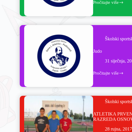
Pročitajte više
Školski sports
Judo
31 siječnja, 2
Pročitajte više
Školski sports
ATLETIKA PRVEN
RAZREDA OSNOV
28 rujna, 201