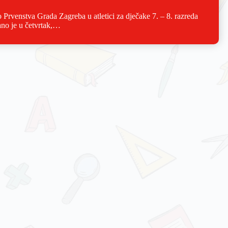
rvenstva Grada Zagreba u atletici za dječake 7. – 8. razreda
ano je u četvrtak,…