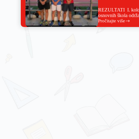
REZULTATI I. kolo P
osnovnih škola održ
Pročitajte više