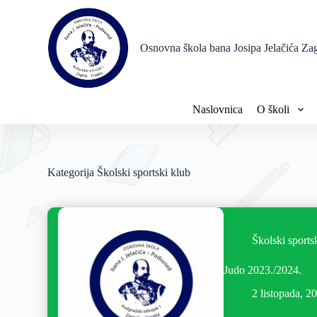
P
r
e
Osnovna škola bana Josipa Jelačića Za
s
k
o
č
i
Naslovnica
O školi
n
a
s
a
d
Kategorija
Školski sportski klub
r
ž
a
j
Školski sports
Judo 2023./2024.
2 listopada, 2