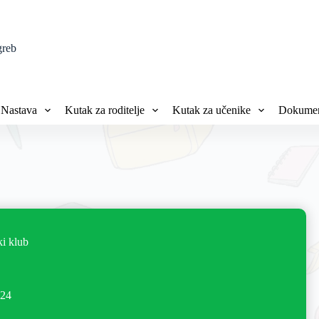
greb
Nastava
Kutak za roditelje
Kutak za učenike
Dokumen
ki klub
024