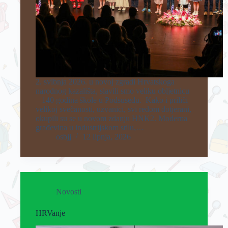
2. svibnja 2026. u novoj zgradi Hrvatskoga
narodnog kazališta, slavili smo veliku obljetnicu
– 140 godina škole u Podsusedu. Kako i priliči
velikoj svečanosti, uzvanici, svi redom dotjerani,
okupili su se u novom zdanju HNK2. Moderna
građevina u industrijskom stilu,…
osbjj
12 lipnja, 2026
Novosti
HRVanje