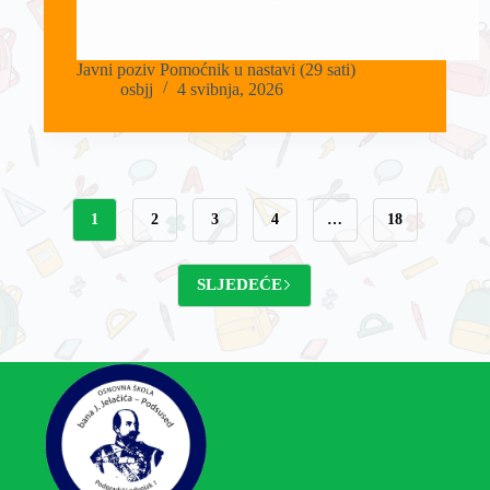
Javni poziv Pomoćnik u nastavi (29 sati)
osbjj
4 svibnja, 2026
1
2
3
4
…
18
SLJEDEĆE