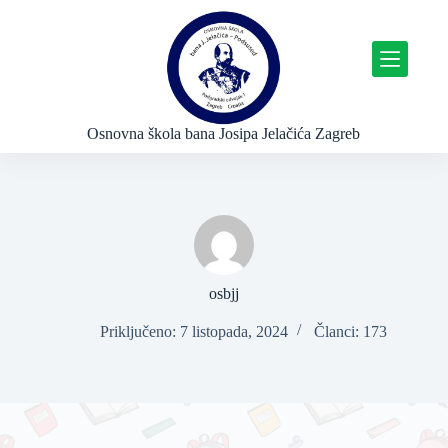
P
r
e
s
k
o
č
Osnovna škola bana Josipa Jelačića Zagreb
i
n
a
s
a
d
r
ž
a
osbjj
j
Priključeno: 7 listopada, 2024
Članci: 173