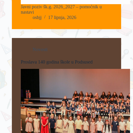
Javni poziv šk.g. 2026_2027 – pomoćnik u
nastavi
osbjj
17 lipnja, 2026
Novosti
Proslava 140 godina škole u Podsused