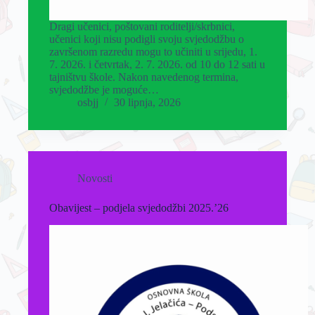
Dragi učenici, poštovani roditelji/skrbnici,
učenici koji nisu podigli svoju svjedodžbu o
završenom razredu mogu to učiniti u srijedu, 1.
7. 2026. i četvrtak, 2. 7. 2026. od 10 do 12 sati u
tajništvu škole. Nakon navedenog termina,
svjedodžbe je moguće…
osbjj
30 lipnja, 2026
Novosti
Obavijest – podjela svjedodžbi 2025.’26