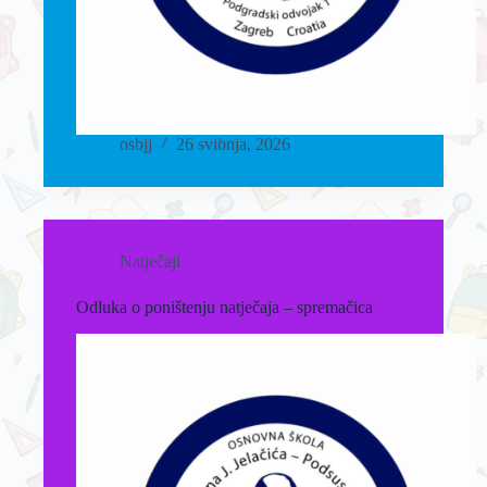
osbjj
26 svibnja, 2026
Natječaji
Odluka o poništenju natječaja – spremačica