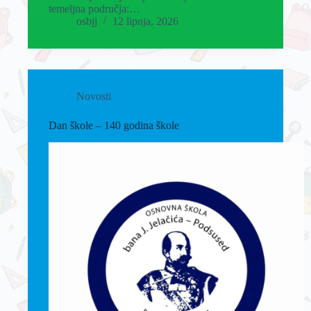
temeljna područja:…
osbjj
12 lipnja, 2026
Novosti
Dan škole – 140 godina škole