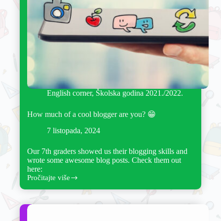
English corner
,
Školska godina 2021./2022.
How much of a cool blogger are you? 😁
7 listopada, 2024
Our 7th graders showed us their blogging skills and
wrote some awesome blog posts. Check them out
here:
Pročitajte više