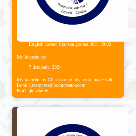
English corner
,
Školska godina 2021./2022.
My favorite toy
7 listopada, 2024
My favorite toy Click to read this book, made with
Book Creator read.bookcreator.com
Pročitajte više