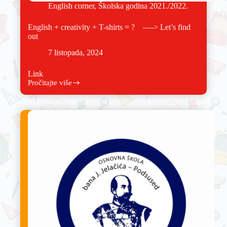
English corner
,
Školska godina 2021./2022.
English + creativity + T-shirts = ? —-> Let’s find
out
7 listopada, 2024
Link
Pročitajte više