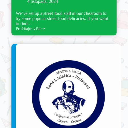
4 listopada, 2024
We’ve set up a street-food stall in our classroom to
try some popular street-food delicacies. If you want
to find…
Pročitajte više