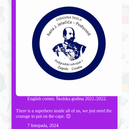
English corner
,
Školska godina 2021./2022.
There is a superhero inside all of us, we just need the
courage to put on the cape. 😊
7 listopada, 2024