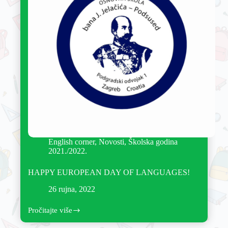
English corner
,
Novosti
,
Školska godina
2021./2022.
HAPPY EUROPEAN DAY OF LANGUAGES!
26 rujna, 2022
Pročitajte više