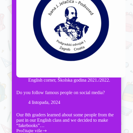
English corner
,
Školska godina 2021./2022.
Do you follow famous people on social media?
4 listopada, 2024
Our 8th graders learned about some people from the
past in our English class and we decided to make
“fakebooks”…
Pročitajte više