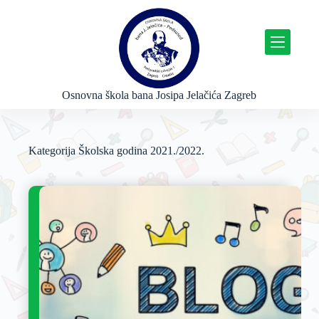
P
r
e
s
k
o
č
Osnovna škola bana Josipa Jelačića Zagreb
i
n
a
s
Kategorija
Školska godina 2021./2022.
a
d
r
ž
a
j