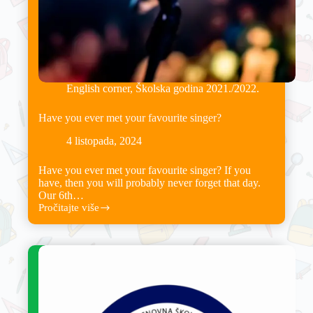
English corner
,
Školska godina 2021./2022.
Have you ever met your favourite singer?
4 listopada, 2024
Have you ever met your favourite singer? If you
have, then you will probably never forget that day.
Our 6th…
Pročitajte više