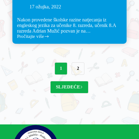
17 ožujka, 2022
Nakon provedene školske razine natjecanja iz
engleskog jezika za učenike 8. razreda, učenik 8.A
razreda Adrian Mužić pozvan je na…
Pročitajte više
1
2
SLJEDEĆE