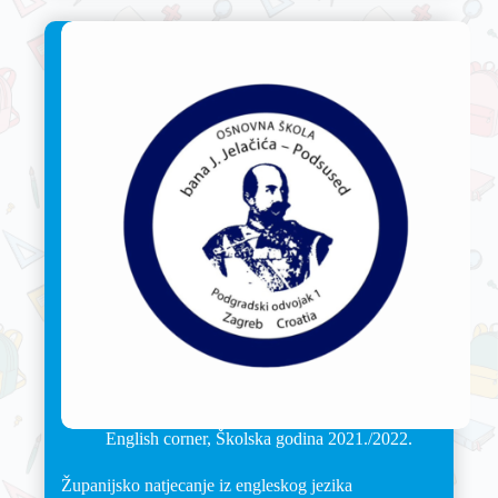
English corner
,
Školska godina 2021./2022.
Županijsko natjecanje iz engleskog jezika