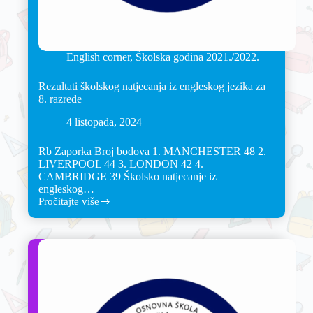
English corner
,
Školska godina 2021./2022.
Rezultati školskog natjecanja iz engleskog jezika za
8. razrede
4 listopada, 2024
Rb Zaporka Broj bodova 1. MANCHESTER 48 2.
LIVERPOOL 44 3. LONDON 42 4.
CAMBRIDGE 39 Školsko natjecanje iz
engleskog…
Pročitajte više