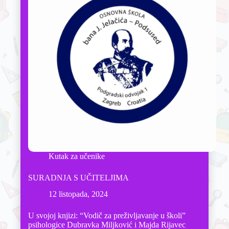
Kutak za učenike
SURADNJA S UČITELJIMA
12 listopada, 2024
U svojoj knjizi: “Vodič za preživljavanje u školi”
psihologice Dubravka Miljković i Majda Rijavec