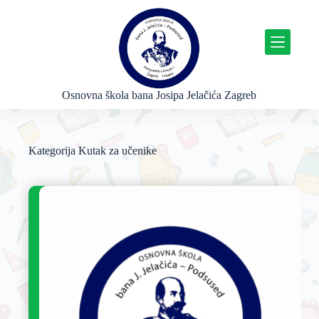
P
r
e
s
k
o
č
Osnovna škola bana Josipa Jelačića Zagreb
i
n
a
s
Kategorija
Kutak za učenike
a
d
r
ž
a
j