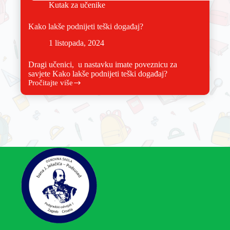
Kutak za učenike
Kako lakše podnijeti teški događaj?
1 listopada, 2024
Dragi učenici, u nastavku imate poveznicu za
savjete Kako lakše podnijeti teški događaj?
Pročitajte više