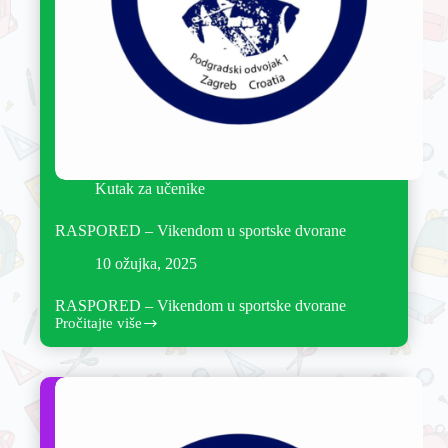
Kutak za učenike
RASPORED – Vikendom u sportske dvorane
10 ožujka, 2025
RASPORED – Vikendom u sportske dvorane
Pročitajte više