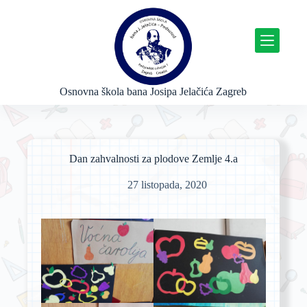
P
r
e
s
k
o
č
Osnovna škola bana Josipa Jelačića Zagreb
i
n
a
s
a
Dan zahvalnosti za plodove Zemlje 4.a
d
r
27 listopada, 2020
ž
a
j