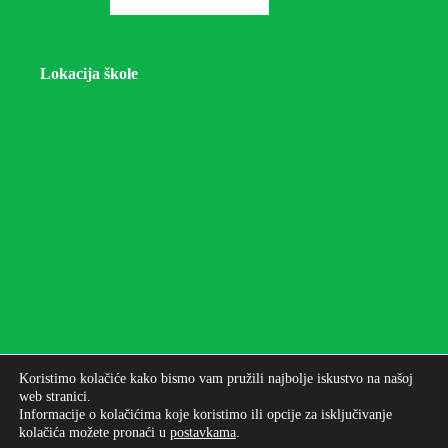
Lokacija škole
Koristimo kolačiće kako bismo vam pružili najbolje iskustvo na našoj
web stranici.
Informacije o kolačićima koje koristimo ili opcije za isključivanje
kolačića možete pronaći u
postavkama
.
Autorska prava © 2026 - Osnovna škola bana Josipa