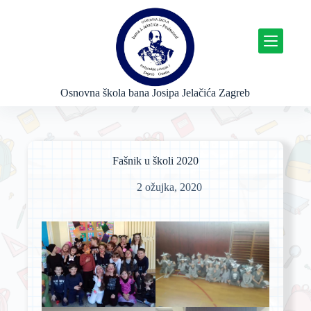
P
r
e
s
k
o
č
Osnovna škola bana Josipa Jelačića Zagreb
i
n
a
s
a
Fašnik u školi 2020
d
r
2 ožujka, 2020
ž
a
j