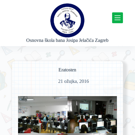
P
r
e
s
k
o
č
Osnovna škola bana Josipa Jelačića Zagreb
i
n
a
s
a
Eratosten
d
r
21 ožujka, 2016
ž
a
j