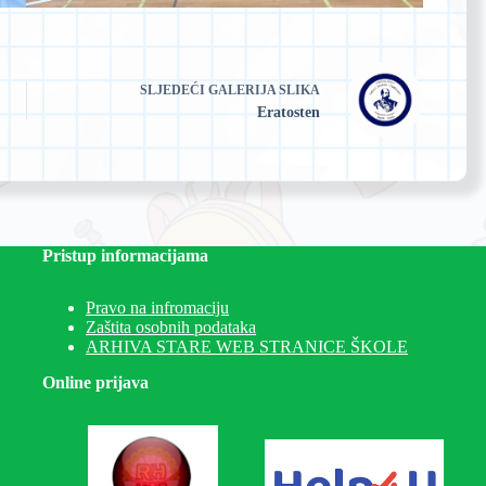
SLJEDEĆI
GALERIJA SLIKA
Eratosten
Pristup informacijama
Pravo na infromaciju
Zaštita osobnih podataka
ARHIVA STARE WEB STRANICE ŠKOLE
Online prijava