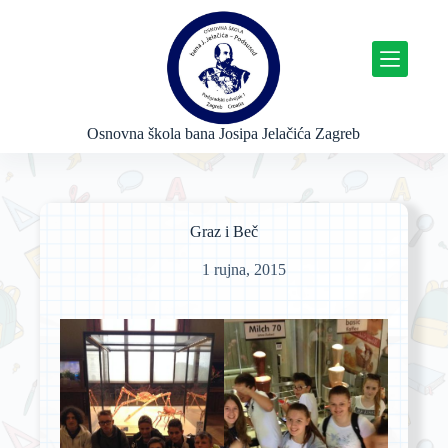
P
r
e
s
k
o
č
Osnovna škola bana Josipa Jelačića Zagreb
i
n
a
s
a
Graz i Beč
d
r
1 rujna, 2015
ž
a
j