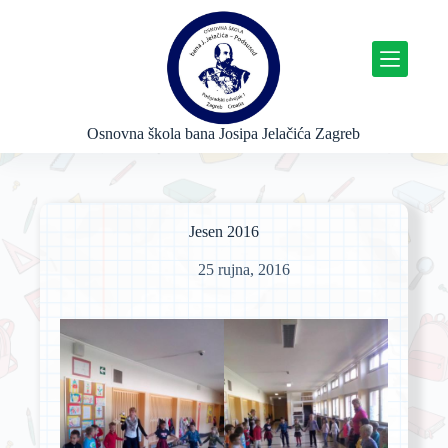
P
r
e
s
k
o
č
Osnovna škola bana Josipa Jelačića Zagreb
i
n
a
s
a
Jesen 2016
d
r
25 rujna, 2016
ž
a
j