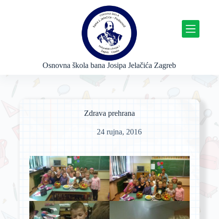
P
r
e
s
k
o
č
Osnovna škola bana Josipa Jelačića Zagreb
i
n
a
s
a
Zdrava prehrana
d
r
24 rujna, 2016
ž
a
j