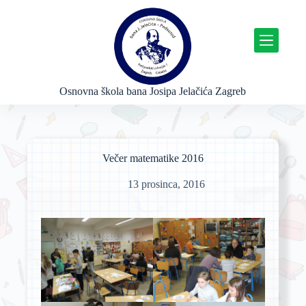
P
r
e
s
k
o
č
Osnovna škola bana Josipa Jelačića Zagreb
i
n
a
s
a
Večer matematike 2016
d
r
13 prosinca, 2016
ž
a
j