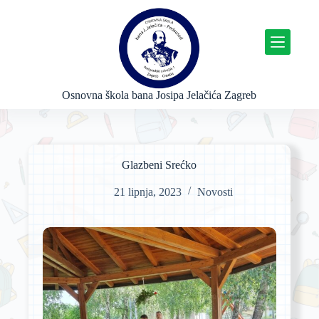
P
r
e
s
k
o
č
Osnovna škola bana Josipa Jelačića Zagreb
i
n
a
s
a
Glazbeni Srećko
d
r
21 lipnja, 2023
Novosti
ž
a
j