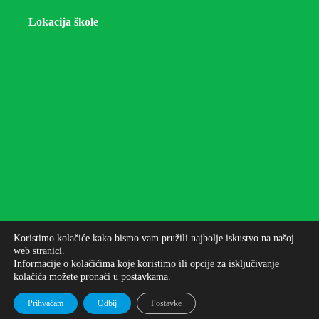
Lokacija škole
Koristimo kolačiće kako bismo vam pružili najbolje iskustvo na našoj
web stranici.
Informacije o kolačićima koje koristimo ili opcije za isključivanje
kolačića možete pronaći u
postavkama
.
Autorska prava © 2026 - Osnovna škola bana Josipa
Jelačića Zagreb
Prihvaćam
Odbij
Postavke