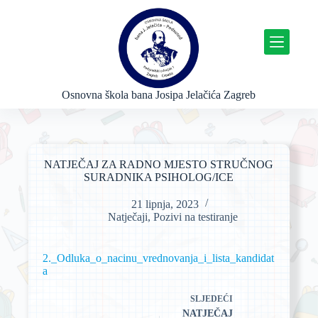
P
r
e
s
k
o
č
Osnovna škola bana Josipa Jelačića Zagreb
i
n
a
s
a
NATJEČAJ ZA RADNO MJESTO STRUČNOG
d
SURADNIKA PSIHOLOG/ICE
r
ž
21 lipnja, 2023
a
Natječaji
,
Pozivi na testiranje
j
2._Odluka_o_nacinu_vrednovanja_i_lista_kandidat
a
SLJEDEĆI
NATJEČAJ