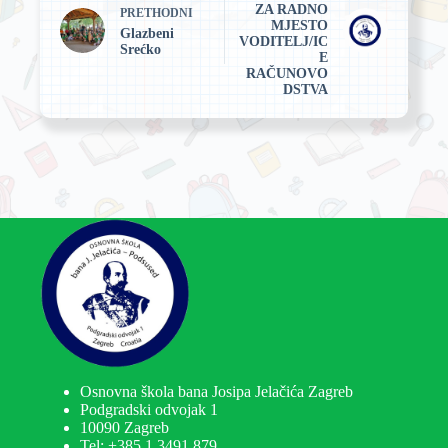
ZA RADNO
PRETHODNI
MJESTO
Glazbeni
VODITELJ/IC
Srećko
E
RAČUNOVO
DSTVA
Osnovna škola bana Josipa Jelačića Zagreb
Podgradski odvojak 1
10090 Zagreb
Tel:
+385 1 3491 879