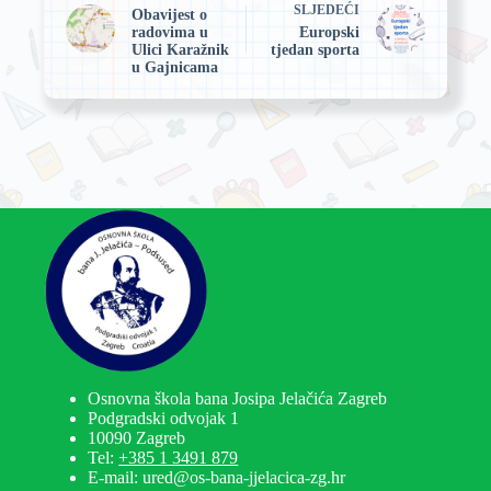
SLJEDEĆI
Obavijest o
radovima u
Europski
Ulici Karažnik
tjedan sporta
u Gajnicama
Osnovna škola bana Josipa Jelačića Zagreb
Podgradski odvojak 1
10090 Zagreb
Tel:
+385 1 3491 879
E-mail: ured@os-bana-jjelacica-zg.hr