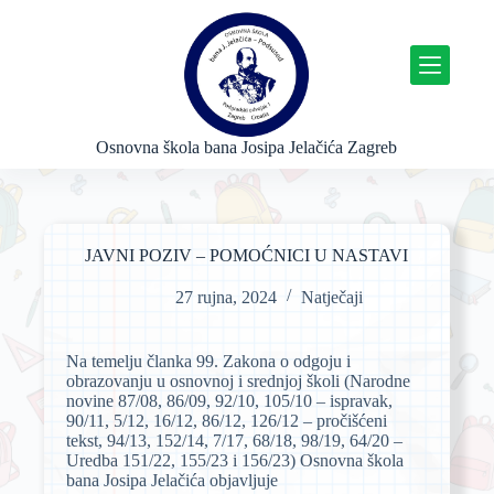
P
r
e
s
k
o
č
Osnovna škola bana Josipa Jelačića Zagreb
i
n
a
s
a
JAVNI POZIV – POMOĆNICI U NASTAVI
d
r
27 rujna, 2024
Natječaji
ž
a
j
Na temelju članka 99. Zakona o odgoju i
obrazovanju u osnovnoj i srednjoj školi (Narodne
novine 87/08, 86/09, 92/10, 105/10 – ispravak,
90/11, 5/12, 16/12, 86/12, 126/12 – pročišćeni
tekst, 94/13, 152/14, 7/17, 68/18, 98/19, 64/20 –
Uredba 151/22, 155/23 i 156/23) Osnovna škola
bana Josipa Jelačića objavljuje