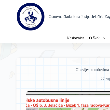
P
r
e
Osnovna škola bana Josipa Jelačića Za
s
k
o
č
i
Naslovnica
O školi
n
a
s
a
d
r
ž
Obavijest o radovima
a
j
27 ru