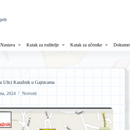
greb
Nastava
Kutak za roditelje
Kutak za učenike
Dokumen
 u Ulici Karažnik u Gajnicama
jna, 2024
Novosti