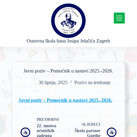
P
r
e
s
k
o
č
Osnovna škola bana Josipa Jelačića Zagreb
i
n
a
s
a
Javni poziv – Pomoćnik u nastavi 2025.-2026.
d
r
30 lipnja, 2025
Pozivi na testiranje
ž
a
j
Javni poziv – Pomoćnik u nastavi 2025.-2026.
PRETHODNI
SLJEDEĆI
22. smotra
učeničkih
Škola partner
zadruga
Goethe