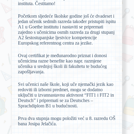
instituta. Čestitamo!
Početkom sljedeće školske godine još će dvadeset i
jedan učenik sedmih razreda također pristupiti ispitu
A1 u Goethe institutu i nastaviti se pripremati
zajedno s učenicima osmih razreda za drugi stupanj
A2 šestostupanjske ljestvice kompetencije
Europskog referentnog centra za jezike.
Ovaj certifikat je međunarodno priznat i donosi
učenicima razne benefite kao napr. razmjene
učenika u srednjoj školi ili fakultetu te budućeg
zapošljavanja.
Svi učenici naše škole, koji uče njemački jezik kao
redoviti ili izborni predmet, mogu se dodatno
uključiti u izvannastavnu aktivnost “FIT1 i FIT2 in
Deutsch” i pripremati se za Deutsches –
Sprachdiplom B1 u budućnosti.
Prva dva stupnja mogu položiti već u 8. razredu OŠ
bana Josipa Jelačića.