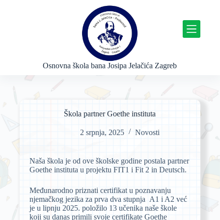
P
r
e
s
k
o
č
Osnovna škola bana Josipa Jelačića Zagreb
i
n
a
s
a
Škola partner Goethe instituta
d
r
2 srpnja, 2025
Novosti
ž
a
j
Naša škola je od ove školske godine postala partner
Goethe instituta u projektu FIT1 i Fit 2 in Deutsch.
Međunarodno priznati certifikat u poznavanju
njemačkog jezika za prva dva stupnja A1 i A2 već
je u lipnju 2025. položilo 13 učenika naše škole
koji su danas primili svoje certifikate Goethe