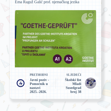
Ema Raguž Galić prof. njemačkog jezika
PRETHODNI
SLJEDEĆI
Javni poziv -
Školski list
Pomoćnik u
Mladi
nastavi
Susedgrad
2025.-2026.
broj 38