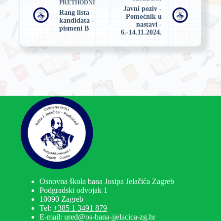
PRETHODNI
Javni poziv -
Rang lista
Pomoćnik u
kandidata -
nastavi -
pismeni B
6.-14.11.2024.
Osnovna škola bana Josipa Jelačića Zagreb
Podgradski odvojak 1
10090 Zagreb
Tel:
+385 1 3491 879
E-mail: ured@os-bana-jjelacica-zg.hr