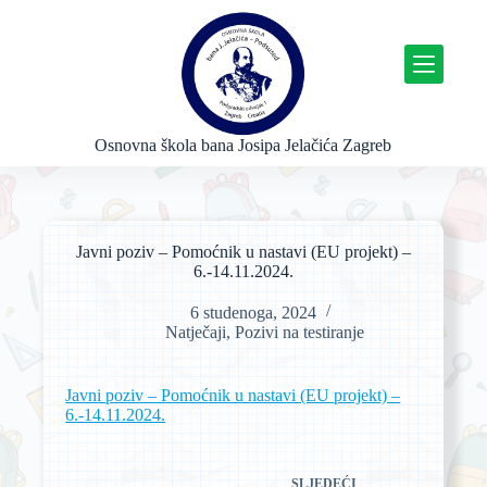
P
r
e
s
k
o
č
Osnovna škola bana Josipa Jelačića Zagreb
i
n
a
s
a
Javni poziv – Pomoćnik u nastavi (EU projekt) –
d
6.-14.11.2024.
r
ž
6 studenoga, 2024
a
Natječaji
,
Pozivi na testiranje
j
Javni poziv – Pomoćnik u nastavi (EU projekt) –
6.-14.11.2024.
SLJEDEĆI