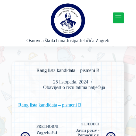
P
r
e
s
k
o
č
Osnovna škola bana Josipa Jelačića Zagreb
i
n
a
s
a
Rang lista kandidata – pismeni B
d
r
25 listopada, 2024
ž
Obavijest o rezultatima natječaja
a
j
Rang lista kandidata – pismeni B
SLJEDEĆI
PRETHODNI
Javni poziv -
Zagrebački
Pomoćnik u