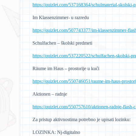
https://quizlet.com/537168364/schulmaterial-skolski-p
Im Klassenzimmer- u razredu
https://quizlet.com/507743377/im-klassenzimmer-flas
Schulfachen – školski predmeti
https://quizlet.com/537220522/schulfachen-skolski-pr
Räume im Haus – prostorije u kući
https://quizlet.com/550746051/raume-im-haus-prostorij
Aktionen – radnje
https://quizlet.com/550757610/aktionen-radnje-flash-c
Za pristup aktivnostima potrebno je upisati lozinku:
LOZINKA: Nj-digitalno