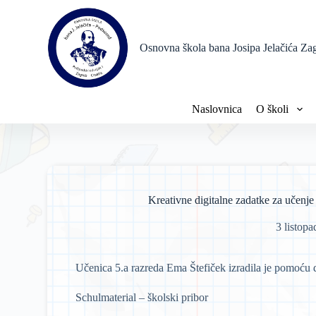
P
r
e
Osnovna škola bana Josipa Jelačića Za
s
k
o
č
i
Naslovnica
O školi
n
a
s
a
d
r
ž
Kreativne digitalne zadatke za učenje
a
j
3 listop
Učenica 5.a razreda Ema Štefiček izradila je pomoću di
Schulmaterial – školski pribor