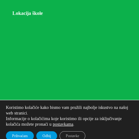
Lokacija škole
Koristimo kolačiće kako bismo vam pružili najbolje iskustvo na našoj
web stranici.
Informacije o kolačićima koje koristimo ili opcije za isključivanje
kolačića možete pronaći u
postavkama
.
Autorska prava © 2026 - Osnovna škola bana Josipa
Jelačića Zagreb
Prihvaćam
Odbij
Postavke