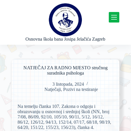
P
r
e
s
k
o
č
Osnovna škola bana Josipa Jelačića Zagreb
i
n
a
s
a
NATJEČAJ ZA RADNO MJESTO stručnog
d
suradnika psihologa
r
ž
3 listopada, 2024
a
Natječaji
,
Pozivi na testiranje
j
Na temelju članka 107. Zakona o odgoju i
obrazovanju u osnovnoj i srednjoj školi (NN, broj
7/08, 86/09, 92/10, 105/10, 90/11, 5/12, 16/12,
86/12, 126/12, 94/13, 152/14, 07/17, 68/18, 98/19,
64/20, 151/22, 155/23, 156/23), članka 4.