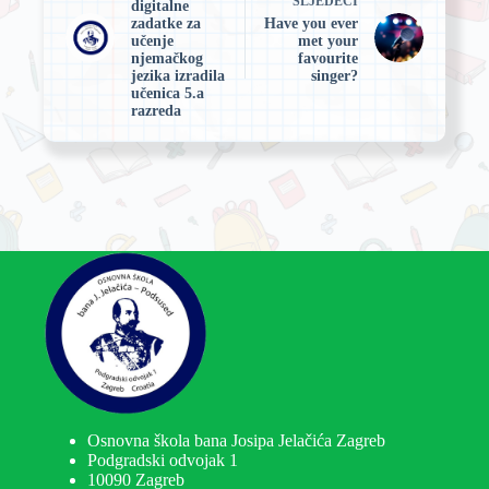
SLJEDEĆI
digitalne
zadatke za
Have you ever
učenje
met your
njemačkog
favourite
jezika izradila
singer?
učenica 5.a
razreda
Osnovna škola bana Josipa Jelačića Zagreb
Podgradski odvojak 1
10090 Zagreb