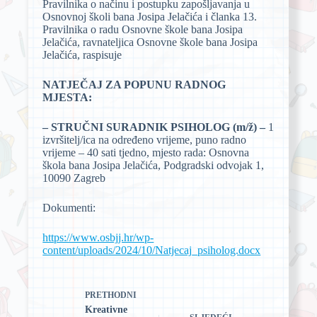
Pravilnika o načinu i postupku zapošljavanja u
Osnovnoj školi bana Josipa Jelačića i članka 13.
Pravilnika o radu Osnovne škole bana Josipa
Jelačića, ravnateljica Osnovne škole bana Josipa
Jelačića, raspisuje
NATJEČAJ ZA POPUNU RADNOG
MJESTA:
– STRUČNI SURADNIK PSIHOLOG (m/ž) –
1
izvršitelj/ica na određeno vrijeme, puno radno
vrijeme – 40 sati tjedno, mjesto rada: Osnovna
škola bana Josipa Jelačića, Podgradski odvojak 1,
10090 Zagreb
Dokumenti:
https://www.osbjj.hr/wp-
content/uploads/2024/10/Natjecaj_psiholog.docx
PRETHODNI
Kreativne