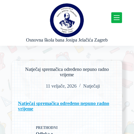
P
r
e
s
k
o
č
Osnovna škola bana Josipa Jelačića Zagreb
i
n
a
s
a
Natječaj spremačica određeno nepuno radno
d
vrijeme
r
ž
11 veljače, 2026
Natječaji
a
j
Natječaj spremačica određeno nepuno radno
vrijeme
PRETHODNI
Odluka o