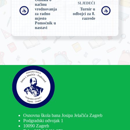
SLJEDEĆI
načinu
vrednovanja
Turnir u
za radno
odbojci za 8.
mjesto
razrede
Pomoćnik u
nastavi
Osnovna škola bana Josipa Jelačića Zagreb
Podgradski odvojak 1
10090 Zagreb