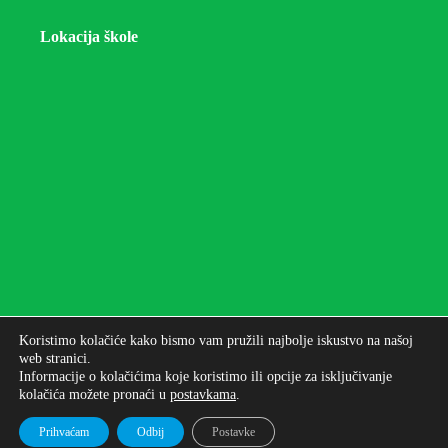
Lokacija škole
Koristimo kolačiće kako bismo vam pružili najbolje iskustvo na našoj
web stranici.
Informacije o kolačićima koje koristimo ili opcije za isključivanje
kolačića možete pronaći u
postavkama
.
Autorska prava © 2026 - Osnovna škola bana Josipa
Jelačića Zagreb
Prihvaćam
Odbij
Postavke