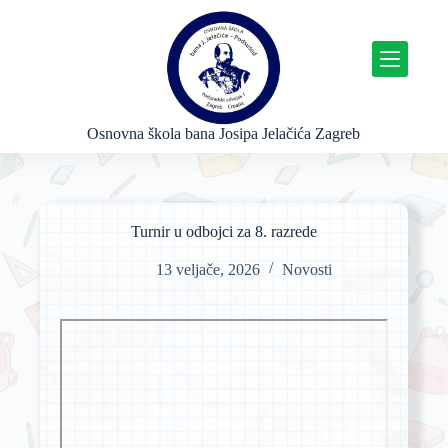
P
r
e
s
k
o
č
Osnovna škola bana Josipa Jelačića Zagreb
i
n
a
s
a
Turnir u odbojci za 8. razrede
d
r
13 veljače, 2026
Novosti
ž
a
j